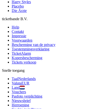
Harry Styles
Placebo
Die Ärzte
ticketbande B.V.
Help
Contakt
Impressie
Voorwaarden
Bescherming van de privacy
Toestemmingsverklaring
TicketAlarm
Kopersbescherming
Tickets verkoop
Snelle toegang
Taal
Nederlands
Valuta
EUR
Land
Vouchers
Pasfoto verplichting
Nieuwsbrief
Herroeping