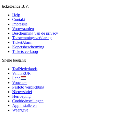
ticketbande B.V.
Help
Contakt
Impressie
Voorwaarden
Bescherming van de privacy
Toestemmingsverklaring
TicketAlarm
Kopersbescherming
Tickets verkoop
Snelle toegang
Taal
Nederlands
Valuta
EUR
Land
Vouchers
Pasfoto verplichting
Nieuwsbrief
Herroeping
Cookie-instellingen
App installeren
Weergave