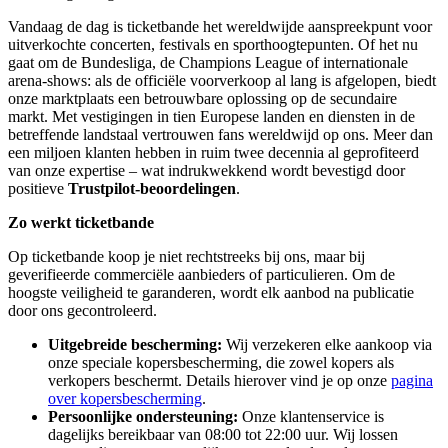
Vandaag de dag is ticketbande het wereldwijde aanspreekpunt voor
uitverkochte concerten, festivals en sporthoogtepunten. Of het nu
gaat om de Bundesliga, de Champions League of internationale
arena-shows: als de officiële voorverkoop al lang is afgelopen, biedt
onze marktplaats een betrouwbare oplossing op de secundaire
markt. Met vestigingen in tien Europese landen en diensten in de
betreffende landstaal vertrouwen fans wereldwijd op ons. Meer dan
een miljoen klanten hebben in ruim twee decennia al geprofiteerd
van onze expertise – wat indrukwekkend wordt bevestigd door
positieve
Trustpilot-beoordelingen
.
Zo werkt ticketbande
Op ticketbande koop je niet rechtstreeks bij ons, maar bij
geverifieerde commerciële aanbieders of particulieren. Om de
hoogste veiligheid te garanderen, wordt elk aanbod na publicatie
door ons gecontroleerd.
Uitgebreide bescherming:
Wij verzekeren elke aankoop via
onze speciale kopersbescherming, die zowel kopers als
verkopers beschermt. Details hierover vind je op onze
pagina
over kopersbescherming
.
Persoonlijke ondersteuning:
Onze klantenservice is
dagelijks bereikbaar van 08:00 tot 22:00 uur. Wij lossen