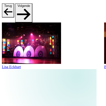
Terug
Volgende
Lisa Eckhart
B