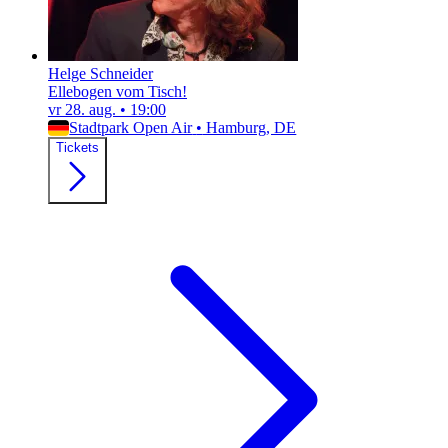
Helge Schneider
Ellebogen vom Tisch!
vr 28. aug.
•
19:00
Stadtpark Open Air
•
Hamburg, DE
Tickets