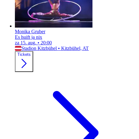
Monika Gruber
Es huift ja nix
za 15. aug.
•
20:00
Stadion Kitzbühel
•
Kitzbühel, AT
Tickets