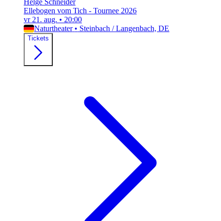
Helge Schneider
Ellebogen vom Tich - Tournee 2026
vr 21. aug.
•
20:00
Naturtheater
•
Steinbach / Langenbach, DE
Tickets