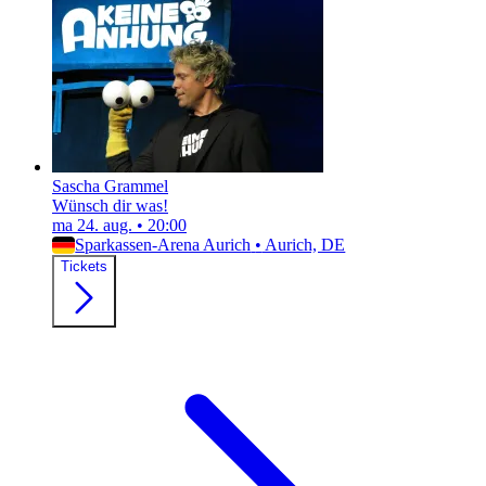
Sascha Grammel
Wünsch dir was!
ma 24. aug.
•
20:00
Sparkassen-Arena Aurich
•
Aurich, DE
Tickets