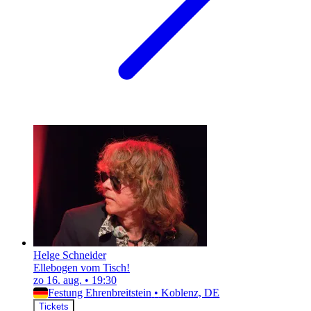
Helge Schneider
Ellebogen vom Tisch!
zo 16. aug.
•
19:30
Festung Ehrenbreitstein
•
Koblenz, DE
Tickets