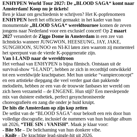
ENHYPEN World Tour 2027: De „BLOOD SAGA“ komt naar
Amsterdam! Koop nu je tickets!
Ben je klaar om geschiedenis te schrijven? Het K-popfenomeen
ENHYPEN
heeft het officieel gemaakt: in het kader van hun
monumentale
„BLOOD SAGA“ wereldtournee
komen de zeven
jongens naar Nederland voor een exclusief concert! Op
2 maart
2027
verandert de
Ziggo Dome in Amsterdam
in een zee van
lichtsticks wanneer JUNGWON, HEESEUNG, JAY, JAKE,
SUNGHOON, SUNOO en NI-KI laten zien waarom zij momenteel
het speerpunt van de vierde K-popgeneratie zijn.
Van I-LAND naar de wereldtroon
Het verhaal van ENHYPEN is bijna filmisch. Ontstaan uit de
survival-show “I-LAND”, hebben ze zich in recordtijd ontwikkeld
tot een wereldwijde krachtpatser. Met hun unieke “vampierconcept”
en een artistieke diepgang die veel verder gaat dan pakkende
melodieën, hebben ze een van de trouwste fanbases ter wereld om
zich heen verzameld – de ENGENE. Hun stijl? Een meeslepende
mix van duistere esthetiek, perfect gesynchroniseerde
choreografieën en zang die onder je huid kruipt.
De hits die Amsterdam op zijn kop zetten
De setlist van de “BLOOD SAGA”-tour belooft een reis door hun
volledige discografie, inclusief de nummers van hun huidige album
uit 2026,
“THE SIN : VANISH”
. Maak je klaar voor:
- Bite Me
– De belichaming van hun donkere vibe.
- Knife
– De krachtige lead-single-hit uit 2026.