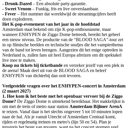
- Drunk-Dazed
– Een absolute party-garantie.
- Sweet Venom
– Funkig, fris en live onverslaanbaar.
- Fever
– Het nummer dat wereldwijd de streamingcijfers heeft
doen exploderen.
Het K-pop-evenement van het jaar in de hoofdstad
Amsterdam staat bekend om zijn K-pop-enthousiasme, maar
wanneer ENHYPEN de Ziggo Dome betreedt, bereikt het geheel
een nieuw niveau. De productie van de “BLOOD SAGA”-tour zet
in op filmische beelden en technische snufjes die het vampierthema
van de band tot leven brengen. Aangezien dit het enige optreden in
Nederland is, zullen fans uit heel Europa afreizen om dit spektakel
live mee te maken.
Koop nu tickets bij ticketbande
en verzeker jezelf van een plek in
de arena! Maak deel uit van de BLOOD SAGA en beleef
ENHYPEN van dichterbij dan ooit tevoren.
Veelgestelde vragen over het ENHYPEN-concert in Amsterdam
(2 maart 2027)
1. Hoe kom ik het beste met het openbaar vervoer bij de Ziggo
Dome?
De Ziggo Dome is uitstekend bereikbaar. Het makkelijkst is
om met de trein of metro naar station
Amsterdam Bijlmer ArenA
te reizen. Vanaf daar is het slechts ongeveer 5 tot 10 minuten lopen
naar de hal. Als je vanuit Utrecht of Amsterdam Centraal komt,
rijden er regelmatig treinen en metro's (lijn 50 en 54). Plan je
terugreis het beste van tevoren, want na het concert stormen veel