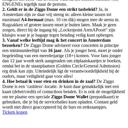
ENGENEs tegelijk naar de perrons.
2. Geldt er in de Ziggo Dome een strikt tasbeleid?
Ja, in
Amsterdam zijn ze daar vrij streng in: alleen kleine tassen tot
maximaal
A4-formaat
(max. 10 cm dik) mogen mee de arena in.
Rugzakken of grotere tassen moet je buiten laten. Maak je geen
zorgen, direct bij de ingang bij „Lockerpoint ArenAPoort“ zijn
kluisjes waar je je bagage tegen betaling veilig kunt opbergen.
3. Vanaf welke leeftijd mag ik het concert in Amsterdam
bezoeken?
De Ziggo Dome adviseert voor concerten in principe
een minimumleeftijd van
16 jaar
. Als je jonger bent, moet je onder
begeleiding van een meerderjarige (18+) komen. Voor fans jonger
dan 12 jaar wordt sterk aangeraden om zitplaatskaartjes te boeken,
omdat het in de staanplaatsen (Golden Circle/General Admission)
erg druk kan zijn. Uiteindelijk ligt de verantwoordelijkheid bij de
ouders, maar veiligheid gaat voor alles!
4. Hoe betaal ik voor eten en drinken in de zaal?
De Ziggo
Dome is een ‘cashless’-locatie. Je kunt daar gemakkelijk met een
kaart (debet/credit) of contactloos betalen. Er is ook de mogelijkheid
om ter plaatse een speciale
Ziggo Dome Wallet
(prepaidkaart) te
gebruiken, die je bij de servicebalies kunt opladen. Contant geld
wordt niet direct geaccepteerd bij de bars en eetkraampjes.
Tickets kopen