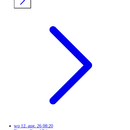
wo
12. aug. 26
08:20