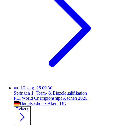
wo
19. aug. 26
09:30
Springen 1. Team- & Einzelqualifikation
FEI World Championships Aachen 2026
Hauptstadion
•
Aken
, DE
Tickets