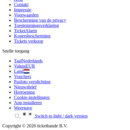
Contakt
Impressie
Voorwaarden
Bescherming van de privacy
Toestemmingsverklaring
TicketAlarm
Kopersbescherming
Tickets verkoop
Snelle toegang
Taal
Nederlands
Valuta
EUR
Land
Vouchers
Pasfoto verplichting
Nieuwsbrief
Herroeping
Cookie-instellingen
App installeren
Weergave
Switch to light / dark version
Copyright © 2026 ticketbande B.V.