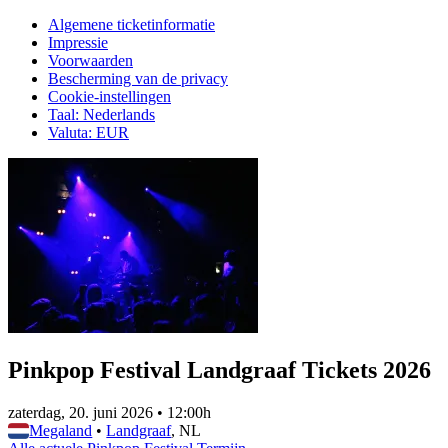
Algemene ticketinformatie
Impressie
Voorwaarden
Bescherming van de privacy
Cookie-instellingen
Taal
:
Nederlands
Valuta
:
EUR
Pinkpop Festival Landgraaf Tickets 2026
zaterdag, 20. juni 2026
•
12:00h
Megaland
•
Landgraaf
, NL