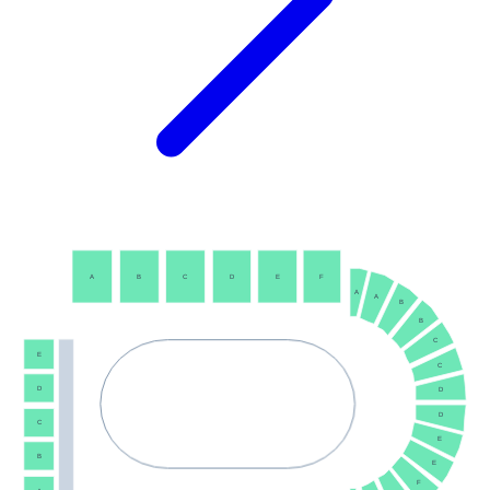
A
B
C
D
E
F
A
A
B
B
C
E
C
D
D
D
C
E
B
E
F