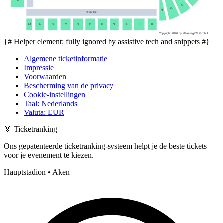
A
G
G
H
Stehplatz
A1
A
B
C
D
E
F
G
H
I
K
Copyright 2026 by ePassage24 GmbH
{# Helper element: fully ignored by assistive tech and snippets #}
Algemene ticketinformatie
Impressie
Voorwaarden
Bescherming van de privacy
Cookie-instellingen
Taal
:
Nederlands
Valuta
:
EUR
🏅
Ticketranking
Ons gepatenteerde ticketranking-systeem helpt je de beste tickets
voor je evenement te kiezen.
Hauptstadion • Aken