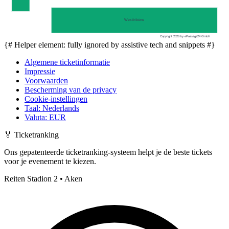
Westtribüne
Copyright 2026 by ePassage24 GmbH
{# Helper element: fully ignored by assistive tech and snippets #}
Algemene ticketinformatie
Impressie
Voorwaarden
Bescherming van de privacy
Cookie-instellingen
Taal
:
Nederlands
Valuta
:
EUR
🏅
Ticketranking
Ons gepatenteerde ticketranking-systeem helpt je de beste tickets
voor je evenement te kiezen.
Reiten Stadion 2 • Aken