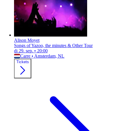
Alison Moyet
Songs of Yazoo, the minutes & Other Tour
di 29. sep.
•
20:00
Carre
•
Amsterdam, NL
Tickets