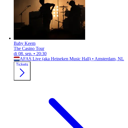
Baby Keem
The Casino Tour
di 08. sep.
•
20:30
AFAS Live (aka Heineken Music Hall)
•
Amsterdam, NL
Tickets