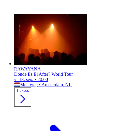
RAWAYANA
Dónde Es El After? World Tour
vr 18. sep.
•
20:00
Melkweg
•
Amsterdam, NL
Tickets