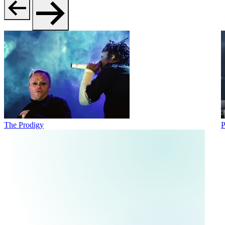
The Prodigy
P