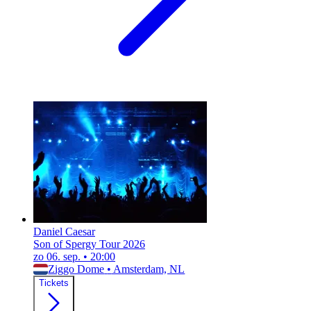
Daniel Caesar
Son of Spergy Tour 2026
zo 06. sep.
•
20:00
Ziggo Dome
•
Amsterdam, NL
Tickets