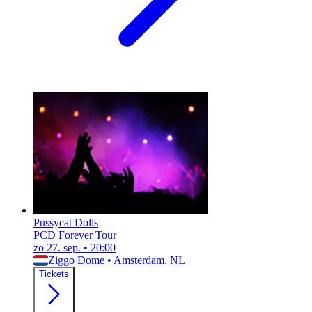
Pussycat Dolls
PCD Forever Tour
zo 27. sep.
•
20:00
Ziggo Dome
•
Amsterdam, NL
Tickets